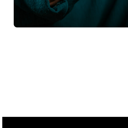
رافية؟”