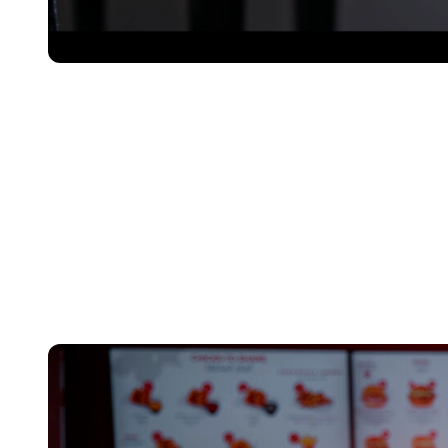
مسموع ومرئي يتصدر الترند”