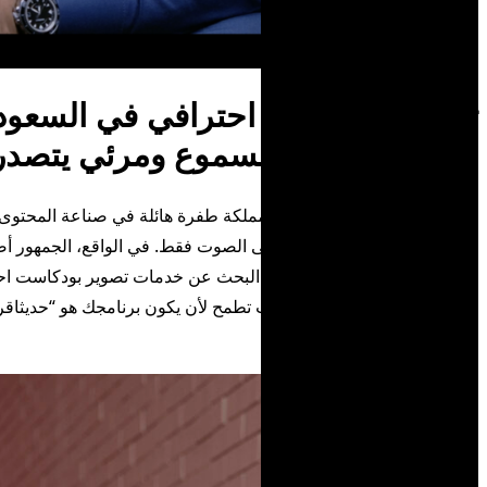
تصوير بودكاست احترافي في السعودي
لصناعة محتوى مسموع ومرئي يتصدر ا
في السنوات الأخيرة، شهدت المملكة طفرة هائلة في صناعة المحتوى 
الحقيقي اليوم لم يعد يقتصر على الصوت فقط. في الواقع، الجمهور أ
الاستماع، وبناءً على ذلك، أصبح البحث عن خدمات تصوير بودكاست احت
أي برنامج حواري. لذلك، إذا كنت تطمح لأن يكون برنامجك هو “حديث
اقر