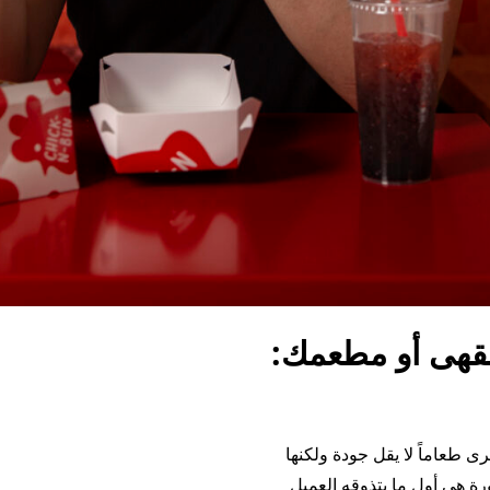
قهى أو مطعمك:
رى طعاماً لا يقل جودة ولكنها
رة هي أول ما يتذوقه العميل