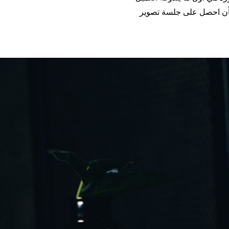
بأن احصل على جلسة تصوير
ة لمقهى أو مطعمك: سر الجاذبية البصرية”