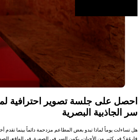
احصل على جلسة تصوير احترافية لم
سر الجاذبية البصرية
هل تساءلت يوماً لماذا تبدو بعض المطاعم مزدحمة دائماً بينما تقدم أخ
فارغة؟ في كثير من الأحيان، يكمن السر في الصورة. في الواقع، الصو