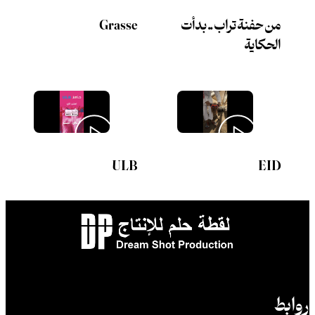
من حفنة تراب .. بدأت
Grasse
الحكاية
ULB
EID
روابط